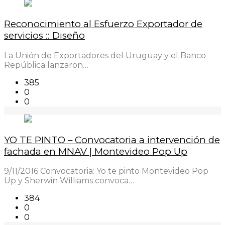
Reconocimiento al Esfuerzo Exportador de
servicios :: Diseño
La Unión de Exportadores del Uruguay y el Banco
República lanzaron…
385
0
0
YO TE PINTO – Convocatoria a intervención de
fachada en MNAV | Montevideo Pop Up
9/11/2016 Convocatoria: Yo te pinto Montevideo Pop
Up y Sherwin Williams convoca…
384
0
0