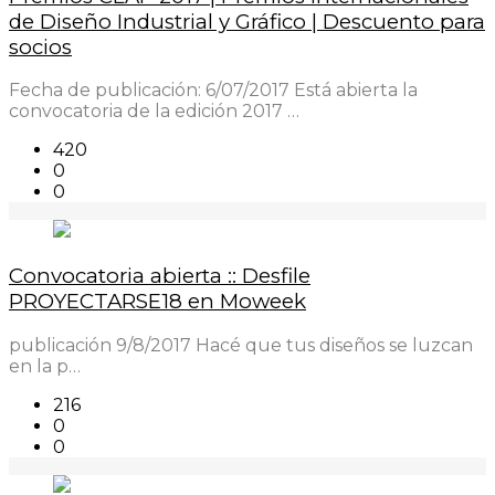
de Diseño Industrial y Gráfico | Descuento para
socios
Fecha de publicación: 6/07/2017 Está abierta la
convocatoria de la edición 2017 …
420
0
0
Convocatoria abierta :: Desfile
PROYECTARSE18 en Moweek
publicación 9/8/2017 Hacé que tus diseños se luzcan
en la p…
216
0
0