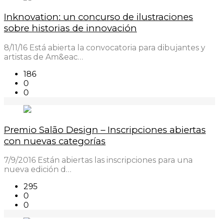
Inknovation: un concurso de ilustraciones
sobre historias de innovación
8/11/16 Está abierta la convocatoria para dibujantes y
artistas de Am&eac…
186
0
0
Premio Salão Design – Inscripciones abiertas
con nuevas categorías
7/9/2016 Están abiertas las inscripciones para una
nueva edición d…
295
0
0