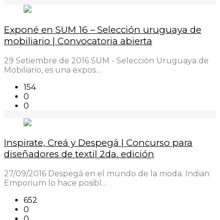
Exponé en SUM 16 – Selección uruguaya de
mobiliario | Convocatoria abierta
29 Setiembre de 2016 SUM - Selección Uruguaya de
Mobiliario, es una expos…
154
0
0
Inspirate, Creá y Despegá | Concurso para
diseñadores de textil 2da. edición
27/09/2016 Despegá en el mundo de la moda. Indian
Emporium lo hace posibl…
652
0
0