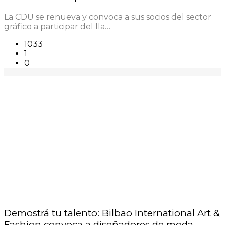
La CDU se renueva y convoca a sus socios del sector
gráfico a participar del lla…
1033
1
0
Demostrá tu talento: Bilbao International Art &
Fashion convoca a diseñadores de moda