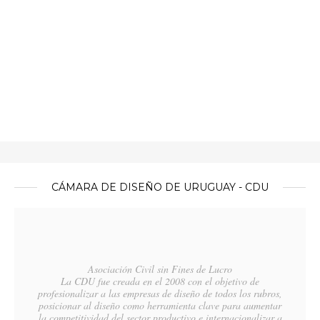
CÁMARA DE DISEÑO DE URUGUAY - CDU
Asociación Civil sin Fines de Lucro
La CDU fue creada en el 2008 con el objetivo de
profesionalizar a las empresas de diseño de todos los rubros,
posicionar al diseño como herramienta clave para aumentar
la competitividad del sector productivo e internacionalizar a