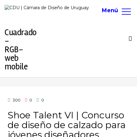
Menú
To
na
300
0
0
Shoe Talent VI | Concurso
de diseño de calzado para
jóvenes diseñadores