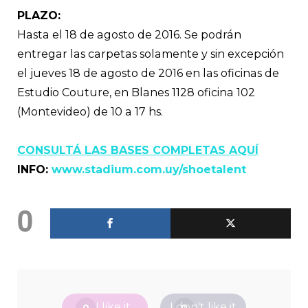
PLAZO:
Hasta el 18 de agosto de 2016. Se podrán
entregar las carpetas solamente y sin excepción
el jueves 18 de agosto de 2016 en las oficinas de
Estudio Couture, en Blanes 1128 oficina 102
(Montevideo) de 10 a 17 hs.
CONSULTÁ LAS BASES COMPLETAS AQUÍ
INFO:
www.stadium.com.uy/shoetalent
0
I like it
I don't like it
0
0