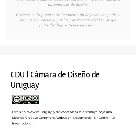
las empresas de diseño.
Creemos en la premisa de "cooperar sin dejar de competir" y
estamos convencidos, por las experiencias vividas, de que
juntos los logros tienen más peso.
CDU | Cámara de Diseño de
Uruguay
Este sitio (www.cdu.org.uy) y sus contenidos se distribuye bajo una
Licencia Creative Commons Atribución-NoComercial-SinDerivar 4.0
Internacional
.