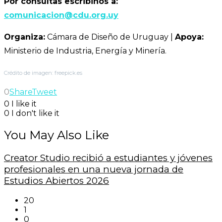
Por consultas escribinos a:
comunicacion@cdu.org.uy
Organiza:
Cámara de Diseño de Uruguay |
Apoya:
Ministerio de Industria, Energía y Minería.
Crédito de imagen: freepick.es
0
Share
Tweet
0
I like it
0
I don't like it
You May Also Like
Creator Studio recibió a estudiantes y jóvenes
profesionales en una nueva jornada de
Estudios Abiertos 2026
20
1
0