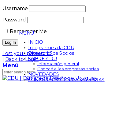
Username
Password
Remember Me
MENÚ
INICIO
Integrarme a la CDU
Directorio de Socios
Lost your password?
SOBRE CDU
|
Back to Login
Información general
Menú
Conocé a las empresas socias
NOVEDADES
CONCURSOS Y CONVOCATORIAS