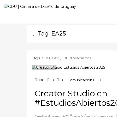
Tag: EA25
Tags:
CDU
EA25
EstudiosAbiertos
BENEFICIOS
100
0
0
Comunicación CDU
Creator Studio en
#EstudiosAbiertos2
Estudios Abiertos 2025 llegó a Solymar con una jornada