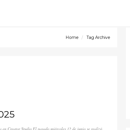
Home
Tag Archive
025
 en Creator Studio El pasado miércoles 12 de junio se realizó