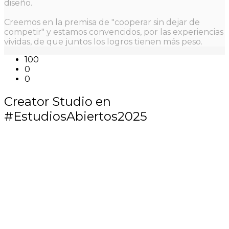
diseño.
Creemos en la premisa de "cooperar sin dejar de
competir" y estamos convencidos, por las experiencias
vividas, de que juntos los logros tienen más peso.
100
0
0
Creator Studio en
#EstudiosAbiertos2025