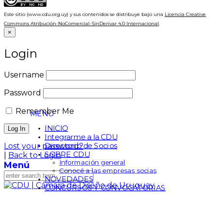
Este sitio (www.cdu.org.uy) y sus contenidos se distribuye bajo una
Licencia Creative
Commons Atribución-NoComercial-SinDerivar 4.0 Internacional
.
×
Login
Username
Password
Remember Me
MENÚ
INICIO
Integrarme a la CDU
Directorio de Socios
Lost your password?
SOBRE CDU
|
Back to Login
Información general
Menú
Conocé a las empresas socias
NOVEDADES
CONCURSOS Y CONVOCATORIAS