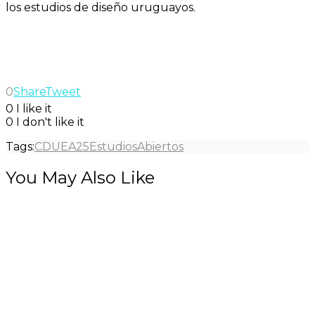
los estudios de diseño uruguayos.
0
Share
Tweet
0
I like it
0
I don't like it
Tags:
CDU
EA25
EstudiosAbiertos
You May Also Like