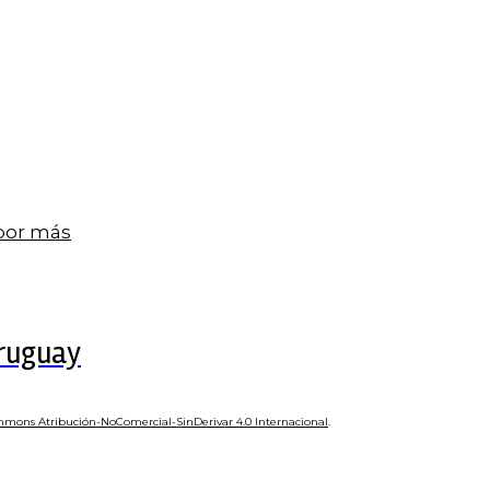
 por más
Uruguay
mmons Atribución-NoComercial-SinDerivar 4.0 Internacional
.