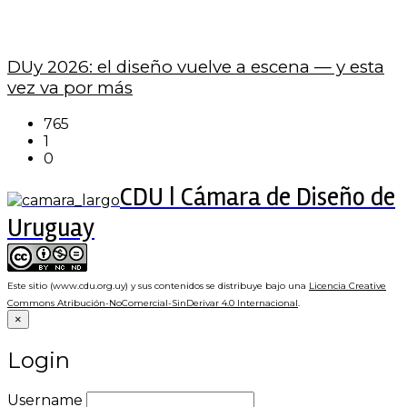
DUy 2026: el diseño vuelve a escena — y esta
vez va por más
765
1
0
CDU | Cámara de Diseño de
Uruguay
Este sitio (www.cdu.org.uy) y sus contenidos se distribuye bajo una
Licencia Creative
Commons Atribución-NoComercial-SinDerivar 4.0 Internacional
.
×
Login
Username