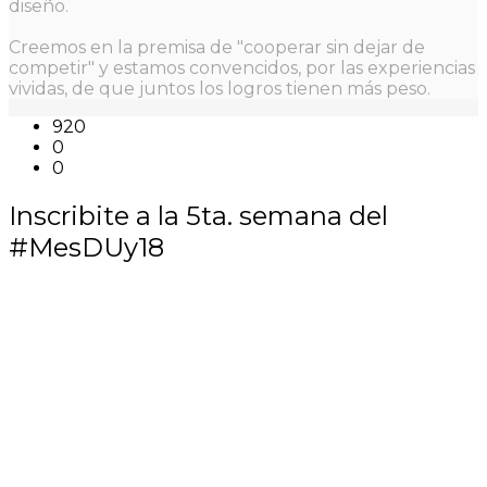
diseño.
Creemos en la premisa de "cooperar sin dejar de
competir" y estamos convencidos, por las experiencias
vividas, de que juntos los logros tienen más peso.
920
0
0
Inscribite a la 5ta. semana del
#MesDUy18