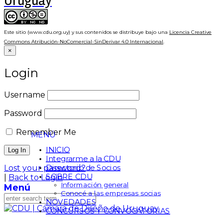
Uruguay
Este sitio (www.cdu.org.uy) y sus contenidos se distribuye bajo una
Licencia Creative
Commons Atribución-NoComercial-SinDerivar 4.0 Internacional
.
×
Login
Username
Password
Remember Me
MENÚ
INICIO
Integrarme a la CDU
Directorio de Socios
Lost your password?
SOBRE CDU
|
Back to Login
Información general
Menú
Conocé a las empresas socias
NOVEDADES
CONCURSOS Y CONVOCATORIAS