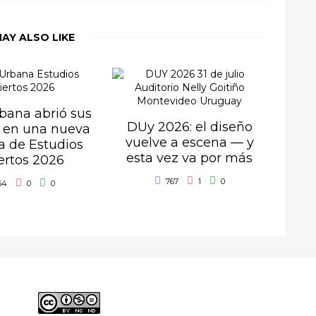
AY ALSO LIKE
bana abrió sus
DUy 2026: el diseño
 en una nueva
vuelve a escena — y
a de Estudios
esta vez va por más
ertos 2026
767
1
0
54
0
0