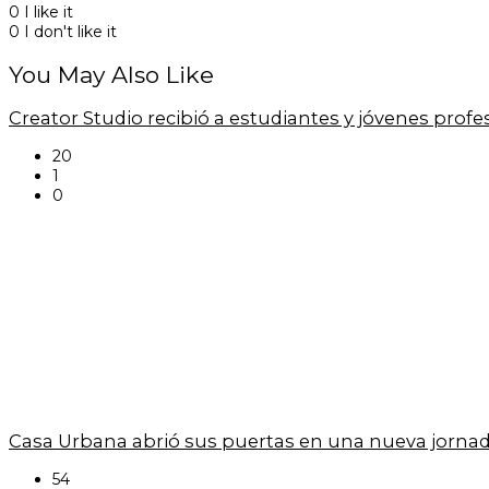
0
I like it
0
I don't like it
You May Also Like
Creator Studio recibió a estudiantes y jóvenes prof
20
1
0
Casa Urbana abrió sus puertas en una nueva jornad
54