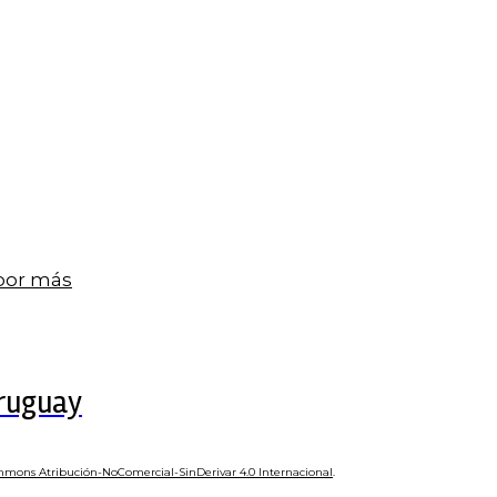
 por más
Uruguay
mmons Atribución-NoComercial-SinDerivar 4.0 Internacional
.