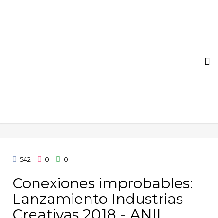
To
na
542
0
0
Conexiones improbables:
Lanzamiento Industrias
Creativas 2018 - ANII