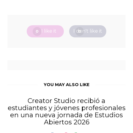
I like it
I don't like it
0
0
YOU MAY ALSO LIKE
Creator Studio recibió a
estudiantes y jóvenes profesionales
en una nueva jornada de Estudios
Abiertos 2026