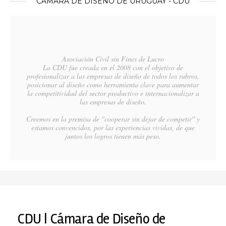
CÁMARA DE DISEÑO DE URUGUAY - CDU
Asociación Civil sin Fines de Lucro
La CDU fue creada en el 2008 con el objetivo de
profesionalizar a las empresas de diseño de todos los rubros,
posicionar al diseño como herramienta clave para aumentar
la competitividad del sector productivo e internacionalizar a
las empresas de diseño.
Creemos en la premisa de "cooperar sin dejar de competir" y
estamos convencidos, por las experiencias vividas, de que
juntos los logros tienen más peso.
CDU | Cámara de Diseño de