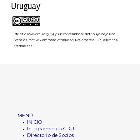
Uruguay
Este sitio (www.cdu.org.uy) y sus contenidos se distribuye bajo una
Licencia Creative Commons Atribución-NoComercial-SinDerivar 4.0
Internacional
.
×
Login
Username
Password
MENÚ
Remember Me
INICIO
Integrarme a la CDU
Directorio de Socios
Lost your password?