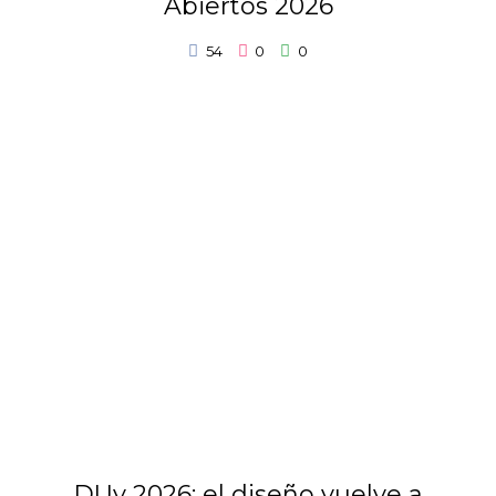
Abiertos 2026
54
0
0
DUy 2026: el diseño vuelve a