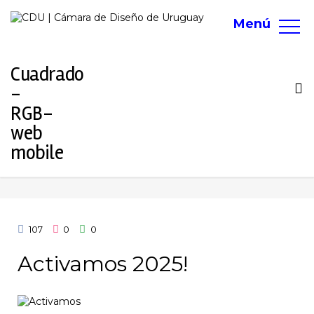
Menú
To
na
107
0
0
Activamos 2025!