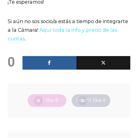
¡Te esperamos!
Si aún no sos socio/a estás a tiempo de integrarte
a la Cámara!
Aquí toda la info y precio de las
cuotas
.
0
I like it
I don't like it
0
0