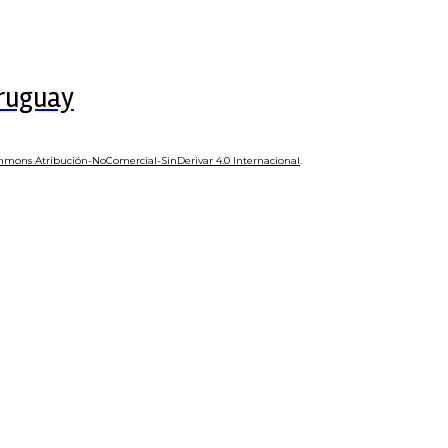
Uruguay
mmons Atribución-NoComercial-SinDerivar 4.0 Internacional
.