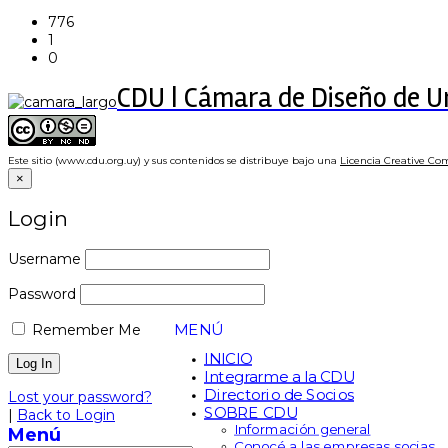
776
1
0
CDU | Cámara de Diseño de 
Este sitio (www.cdu.org.uy) y sus contenidos se distribuye bajo una
Licencia Creative Co
×
Login
Username
Password
MENÚ
Remember Me
INICIO
Integrarme a la CDU
Directorio de Socios
Lost your password?
SOBRE CDU
|
Back to Login
Información general
Menú
Conocé a las empresas socias