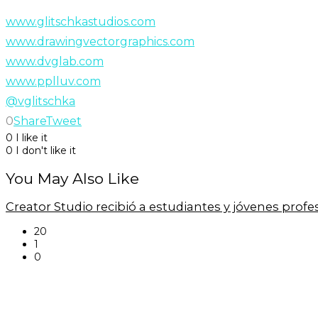
www.glitschkastudios.com
www.drawingvectorgraphics.com
www.dvglab.com
www.pplluv.com
@vglitschka
0
Share
Tweet
0
I like it
0
I don't like it
You May Also Like
Creator Studio recibió a estudiantes y jóvenes prof
20
1
0