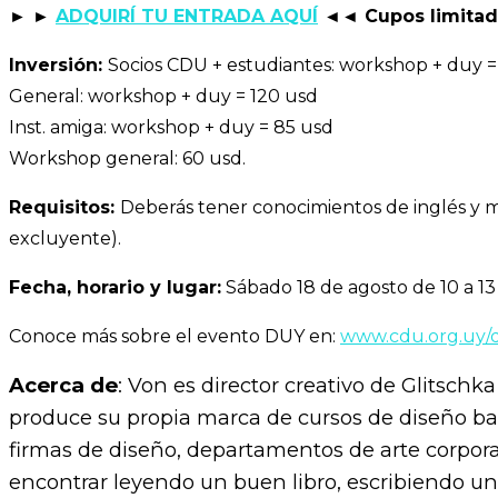
► ►
ADQUIRÍ TU ENTRADA AQUÍ
◄◄ Cupos limitado
Inversión:
Socios CDU + estudiantes: workshop + duy =
General: workshop + duy = 120 usd
Inst. amiga: workshop + duy = 85 usd
Workshop general: 60 usd.
Requisitos:
Deberás tener conocimientos de inglés y ma
excluyente).
Fecha, horario y lugar:
Sábado 18 de agosto de 10 a 13 
Conoce más sobre el evento DUY en:
www.cdu.org.uy/
Acerca de
: Von es director creativo de Glitschk
produce su propia marca de cursos de diseño ba
firmas de diseño, departamentos de arte corpor
encontrar leyendo un buen libro, escribiendo una