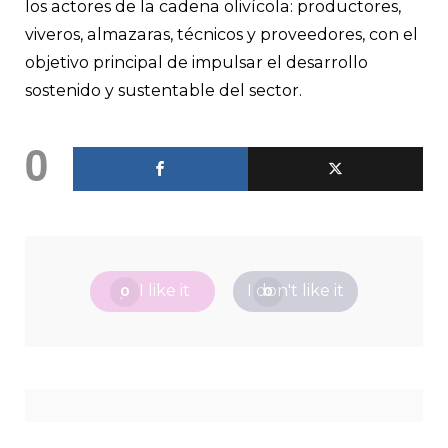
los actores de la cadena olivícola: productores,
viveros, almazaras, técnicos y proveedores, con el
objetivo principal de impulsar el desarrollo
sostenido y sustentable del sector.
0
I like it
I don't like it
0
0