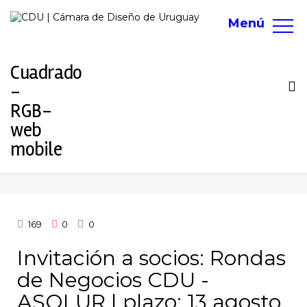
Menú
To
na
169
0
0
Invitación a socios: Rondas
de Negocios CDU -
ASOLUR | plazo: 13 agosto