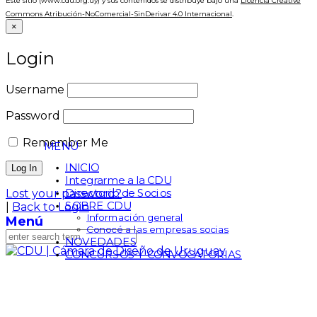
Este sitio (www.cdu.org.uy) y sus contenidos se distribuye bajo una
Licencia Creative
Commons Atribución-NoComercial-SinDerivar 4.0 Internacional
.
×
Login
Username
Password
Remember Me
MENÚ
INICIO
Integrarme a la CDU
Directorio de Socios
Lost your password?
SOBRE CDU
|
Back to Login
Información general
Menú
Conocé a las empresas socias
NOVEDADES
CONCURSOS Y CONVOCATORIAS