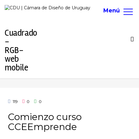
Menú
To
na
119
0
0
Comienzo curso
CCEEmprende