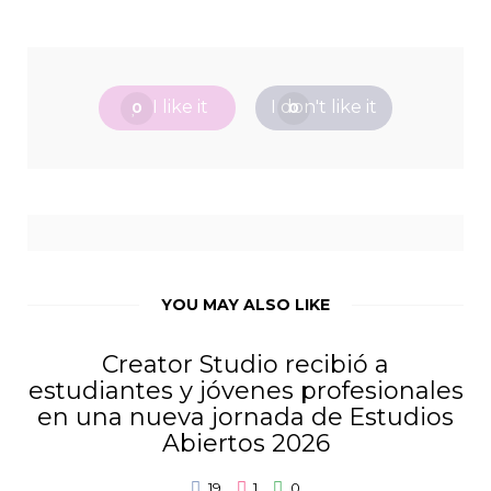
I like it
I don't like it
0
0
YOU MAY ALSO LIKE
Creator Studio recibió a
estudiantes y jóvenes profesionales
en una nueva jornada de Estudios
Abiertos 2026
19
1
0