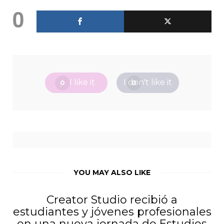
0
I like it
I don't like it
0
0
YOU MAY ALSO LIKE
Creator Studio recibió a
estudiantes y jóvenes profesionales
en una nueva jornada de Estudios