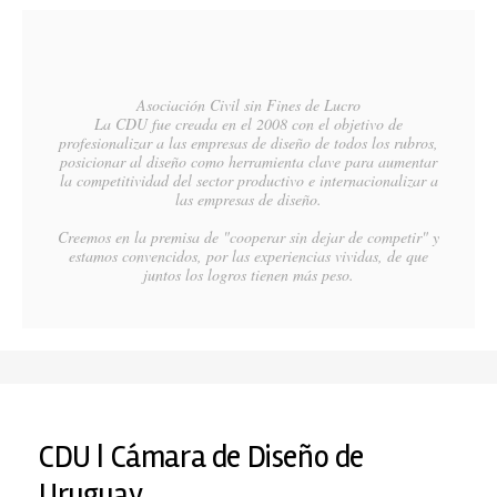
Asociación Civil sin Fines de Lucro
La CDU fue creada en el 2008 con el objetivo de
profesionalizar a las empresas de diseño de todos los rubros,
posicionar al diseño como herramienta clave para aumentar
la competitividad del sector productivo e internacionalizar a
las empresas de diseño.
Creemos en la premisa de "cooperar sin dejar de competir" y
estamos convencidos, por las experiencias vividas, de que
juntos los logros tienen más peso.
CDU | Cámara de Diseño de
Uruguay