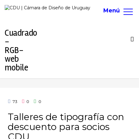
Menú
To
na
73
0
0
Talleres de tipografía con
descuento para socios
CDU