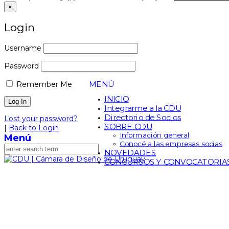
×
Login
Username
Password
MENÚ
Remember Me
INICIO
Integrarme a la CDU
Directorio de Socios
Lost your password?
SOBRE CDU
|
Back to Login
Información general
Menú
Conocé a las empresas socias
NOVEDADES
CONCURSOS Y CONVOCATORIA