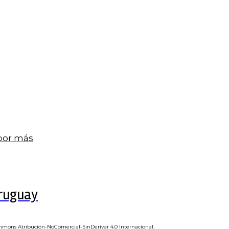
 por más
Uruguay
mmons Atribución-NoComercial-SinDerivar 4.0 Internacional
.