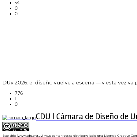
54
0
0
DUy 2026: el diseño vuelve a escena — y esta vez va
776
1
0
CDU | Cámara de Diseño de 
Este sitio (www.cdu.org.uy) y sus contenidos se distribuye bajo una
Licencia Creative Co