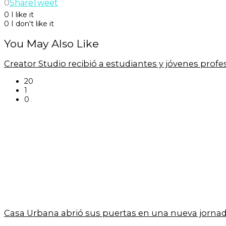
0
Share
Tweet
0
I like it
0
I don't like it
You May Also Like
Creator Studio recibió a estudiantes y jóvenes prof
20
1
0
Casa Urbana abrió sus puertas en una nueva jornad