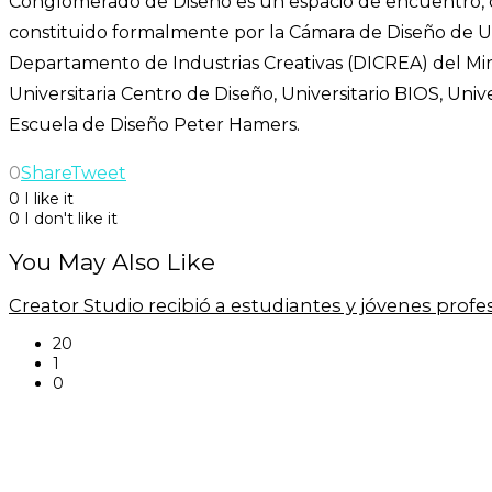
Conglomerado de Diseño es un espacio de encuentro, co
constituido formalmente por la Cámara de Diseño de Uru
Departamento de Industrias Creativas (DICREA) del Mini
Universitaria Centro de Diseño, Universitario BIOS, Uni
Escuela de Diseño Peter Hamers.
0
Share
Tweet
0
I like it
0
I don't like it
You May Also Like
Creator Studio recibió a estudiantes y jóvenes prof
20
1
0