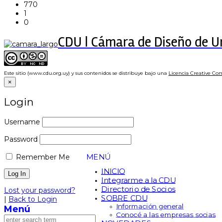
770
1
0
CDU | Cámara de Diseño de 
Este sitio (www.cdu.org.uy) y sus contenidos se distribuye bajo una
Licencia Creative Co
×
Login
Username
Password
MENÚ
Remember Me
INICIO
Integrarme a la CDU
Directorio de Socios
Lost your password?
SOBRE CDU
|
Back to Login
Información general
Menú
Conocé a las empresas socias