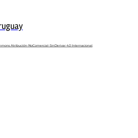
Uruguay
mmons Atribución-NoComercial-SinDerivar 4.0 Internacional
.