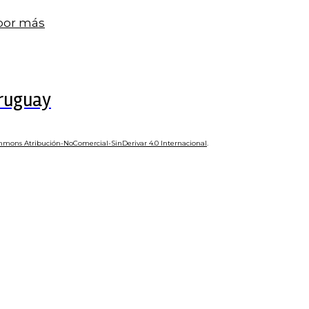
 por más
Uruguay
mmons Atribución-NoComercial-SinDerivar 4.0 Internacional
.