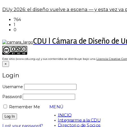
DUy 2026: el diseño vuelve a escena — y esta vez va
764
1
0
CDU | Cámara de Diseño de 
Este sitio (www.cdu.org.uy) y sus contenidos se distribuye bajo una
Licencia Creative Co
×
Login
Username
Password
MENÚ
Remember Me
INICIO
Integrarme a la CDU
Directorio de Socios
Lost your password?