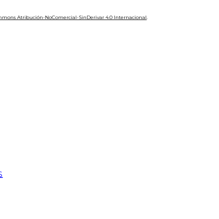
mmons Atribución-NoComercial-SinDerivar 4.0 Internacional
.
S