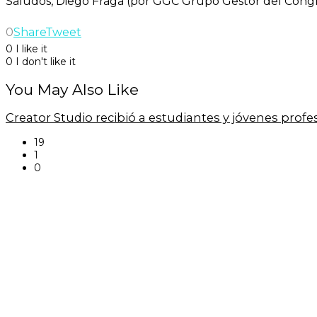
Saludos, Diego Fraga (por GGC Grupo Gestor del Con
0
Share
Tweet
0
I like it
0
I don't like it
You May Also Like
Creator Studio recibió a estudiantes y jóvenes prof
19
1
0