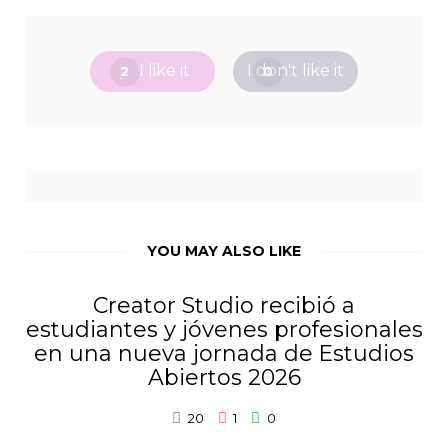
I like it
I don't like it
2
0
YOU MAY ALSO LIKE
Creator Studio recibió a
estudiantes y jóvenes profesionales
en una nueva jornada de Estudios
Abiertos 2026
20
1
0