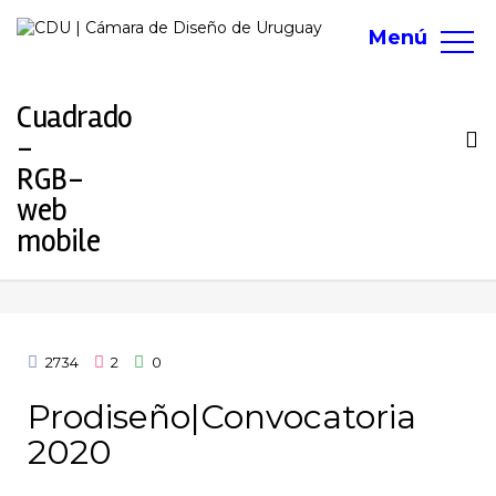
Menú
To
na
2734
2
0
Prodiseño|Convocatoria
2020