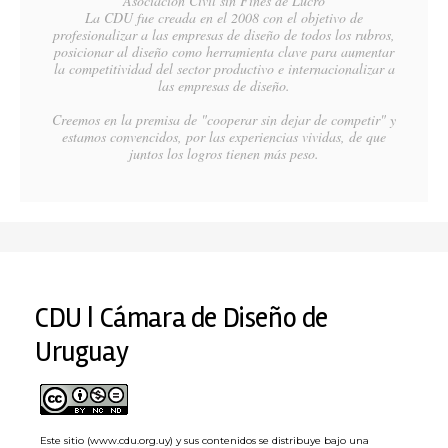
Asociación Civil sin Fines de Lucro
La CDU fue creada en el 2008 con el objetivo de
profesionalizar a las empresas de diseño de todos los rubros,
posicionar al diseño como herramienta clave para aumentar
la competitividad del sector productivo e internacionalizar a
las empresas de diseño.
Creemos en la premisa de "cooperar sin dejar de competir" y
estamos convencidos, por las experiencias vividas, de que
juntos los logros tienen más peso.
CDU | Cámara de Diseño de
Uruguay
Este sitio (www.cdu.org.uy) y sus contenidos se distribuye bajo una