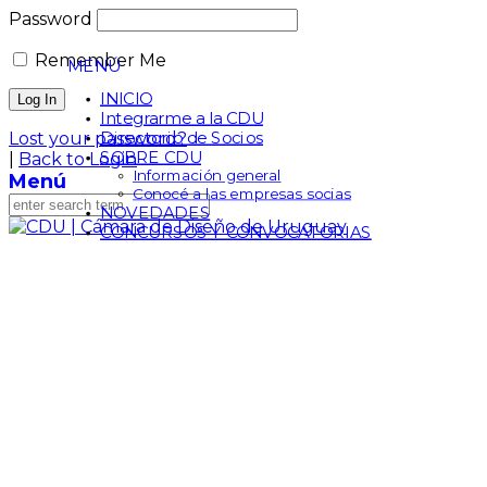
Password
Remember Me
MENÚ
INICIO
Integrarme a la CDU
Directorio de Socios
Lost your password?
SOBRE CDU
|
Back to Login
Información general
Menú
Conocé a las empresas socias
NOVEDADES
CONCURSOS Y CONVOCATORIAS