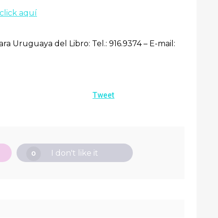
click aquí
 Uruguaya del Libro: Tel.: 916.9374 – E-mail:
Tweet
I don't like it
0