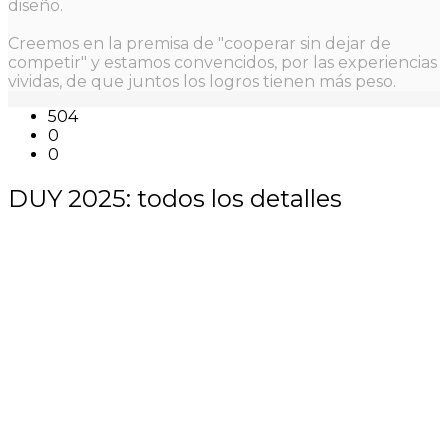
diseño.
Creemos en la premisa de "cooperar sin dejar de
competir" y estamos convencidos, por las experiencias
vividas, de que juntos los logros tienen más peso.
504
0
0
DUY 2025: todos los detalles