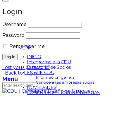
Login
Username
Password
Remember Me
MENÚ
INICIO
Integrarme a la CDU
Directorio de Socios
Lost your password?
SOBRE CDU
|
Back to Login
Información general
Menú
Conocé a las empresas socias
NOVEDADES
CONCURSOS Y CONVOCATORIAS