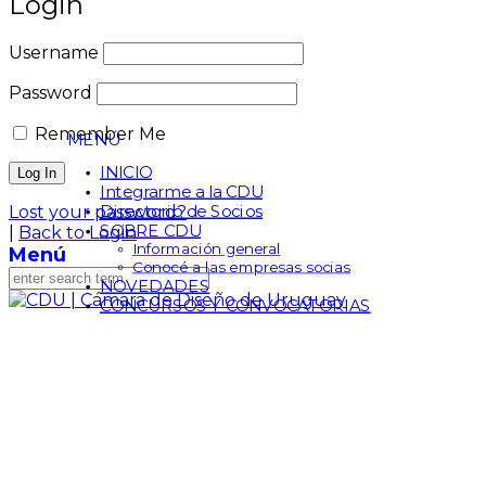
Login
Username
Password
Remember Me
MENÚ
INICIO
Integrarme a la CDU
Directorio de Socios
Lost your password?
SOBRE CDU
|
Back to Login
Información general
Menú
Conocé a las empresas socias
NOVEDADES
CONCURSOS Y CONVOCATORIAS