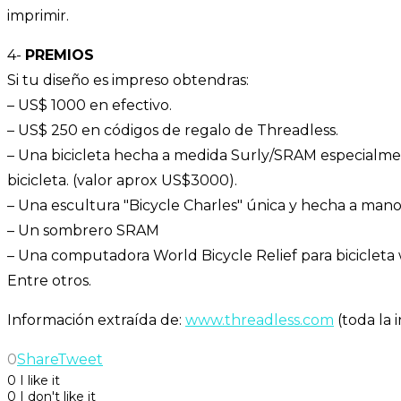
imprimir.
4-
PREMIOS
Si tu diseño es impreso obtendras:
– US$ 1000 en efectivo.
– US$ 250 en códigos de regalo de Threadless.
– Una bicicleta hecha a medida Surly/SRAM especialmen
bicicleta. (valor aprox US$3000).
– Una escultura "Bicycle Charles" única y hecha a mano
– Un sombrero SRAM
– Una computadora World Bicycle Relief para bicicleta 
Entre otros.
Información extraída de:
www.threadless.com
(toda la in
0
Share
Tweet
0
I like it
0
I don't like it