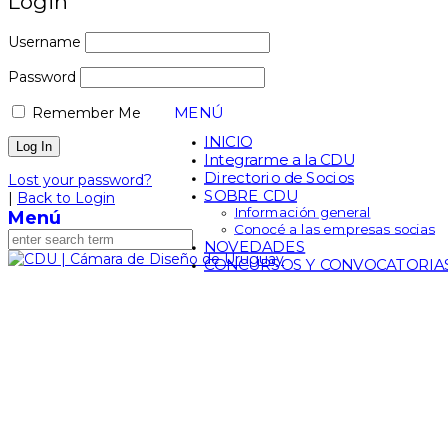
Login
Username
Password
MENÚ
Remember Me
INICIO
Integrarme a la CDU
Directorio de Socios
Lost your password?
SOBRE CDU
|
Back to Login
Información general
Menú
Conocé a las empresas socias
NOVEDADES
CONCURSOS Y CONVOCATORIA