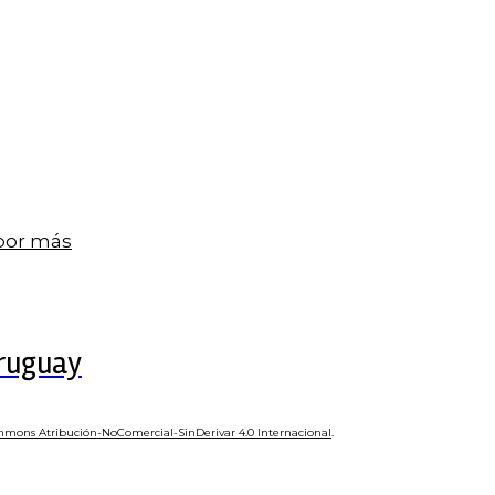
 por más
Uruguay
mmons Atribución-NoComercial-SinDerivar 4.0 Internacional
.