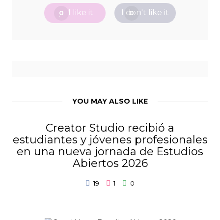
I like it
I don't like it
0
0
YOU MAY ALSO LIKE
Creator Studio recibió a
estudiantes y jóvenes profesionales
en una nueva jornada de Estudios
Abiertos 2026
19
1
0