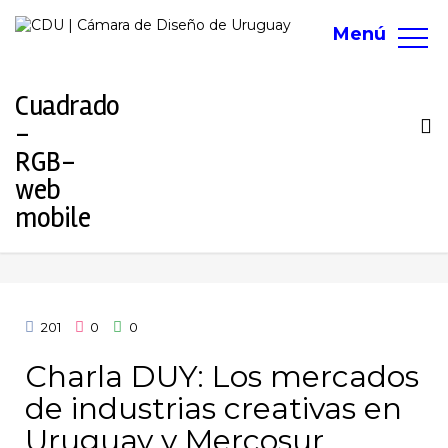
Menú
To
na
201
0
0
Charla DUY: Los mercados
de industrias creativas en
Uruguay y Mercosur