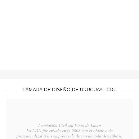
CÁMARA DE DISEÑO DE URUGUAY - CDU
Asociación Civil sin Fines de Lucro
La CDU fue creada en el 2008 con el objetivo de
profesionalizar a las empresas de diseño de todos los rubros,