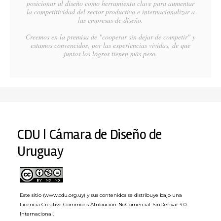
posicionar al diseño como herramienta clave para aumentar
la competitividad del sector productivo e internacionalizar a
las empresas de diseño.
Creemos en la premisa de "cooperar sin dejar de competir" y
estamos convencidos, por las experiencias vividas, de que
juntos los logros tienen más peso.
CDU | Cámara de Diseño de
Uruguay
Este sitio (www.cdu.org.uy) y sus contenidos se distribuye bajo una
Licencia Creative Commons Atribución-NoComercial-SinDerivar 4.0
Internacional
.