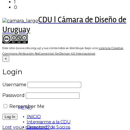
1
0
CDU | Cámara de Diseño de
Uruguay
Este sitio (www.cdu.org.uy) y sus contenidos se distribuye bajo una
Licencia Creative
Commons Atribución-NoComercial-SinDerivar 4.0 Internacional
.
×
Login
Username
Password
Remember Me
MENÚ
INICIO
Integrarme a la CDU
Directorio de Socios
Lost your password?